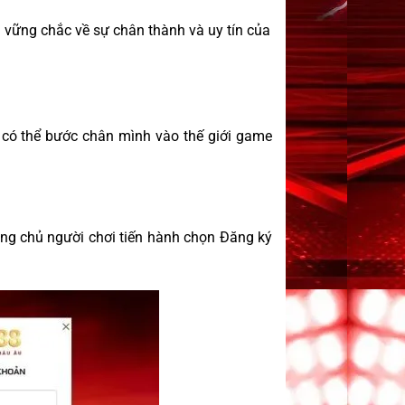
vững chắc về sự chân thành và uy tín của
 có thể bước chân mình vào thế giới game
ang chủ người chơi tiến hành chọn Đăng ký