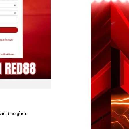
cầu, bao gồm.