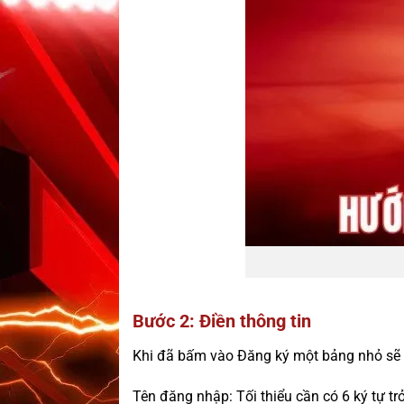
Bước 2: Điền thông tin
Khi đã bấm vào Đăng ký một bảng nhỏ sẽ h
Tên đăng nhập: Tối thiểu cần có 6 ký tự trở