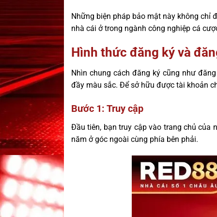
Những biện pháp bảo mật này không chỉ đ
nhà cái ở trong ngành công nghiệp cá cược
Hình thức đăng ký và đă
Nhìn chung cách đăng ký cũng như đăng n
đầy màu sắc. Để sở hữu được tài khoản ch
Bước 1: Truy cập
Đầu tiên, bạn truy cập vào trang chủ của n
năm ở góc ngoài cùng phía bên phải.