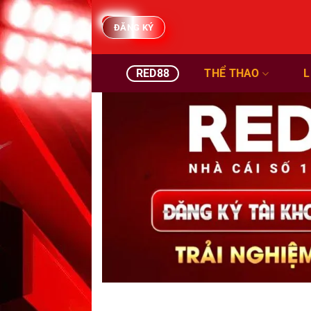
Bỏ
qua
ĐĂNG KÝ
nội
dung
RED88
THỂ THAO
L