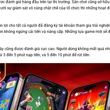
ược đánh giá hàng đầu trên tại thị trường. Sân chơi cũng sở h
Dưới sự giám sát vô cùng chặt chẽ của tổ chức thì những hoạt 
n lợi cho tất cả người đã đăng ký tài khoản tham gia trải ng
luôn không ngừng cải tiến và nâng cấp. Những tựa game mới sẽ đư
ại đây cũng được đánh giá cực cao. Người dùng không mất quá nhi
từ 3 đến 5 phút nạp tiền, và 5 đến 10 phút để rút tiền.