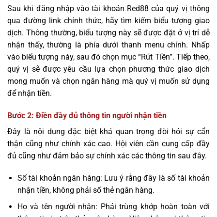
Sau khi đăng nhập vào tài khoản Red88 của quý vị thông
qua đường link chính thức, hãy tìm kiếm biểu tượng giao
dịch. Thông thường, biểu tượng này sẽ được đặt ở vị trí dễ
nhận thấy, thường là phía dưới thanh menu chính. Nhấp
vào biểu tượng này, sau đó chọn mục “Rút Tiền”. Tiếp theo,
quý vị sẽ được yêu cầu lựa chọn phương thức giao dịch
mong muốn và chọn ngân hàng mà quý vị muốn sử dụng
để nhận tiền.
Bước 2: Điền đầy đủ thông tin người nhận tiền
Đây là nội dung đặc biệt khá quan trọng đòi hỏi sự cẩn
thận cũng như chính xác cao. Hội viên cần cung cấp đầy
đủ cũng như đảm bảo sự chính xác các thông tin sau đây.
Số tài khoản ngân hàng: Lưu ý rằng đây là số tài khoản
nhận tiền, không phải số thẻ ngân hàng.
Họ và tên người nhận: Phải trùng khớp hoàn toàn với