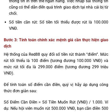
thông tin in trên thẻ ngân hàng. Việc nhập sai thông tin
cũng có thể dẫn đến quá trình giao dịch tại nhà cái bị từ
chối.
Số tiền cần rút: Số tiền tối thiểu được rút là 100.000
VNĐ.
Bước 3: Tính toán chính xác mệnh giá cần thực hiện giao
dịch
Hệ thống của Red88 quy đổi số tiền rút thành “điểm”. Mức
rút tối thiểu là 100 điểm (tương đương 100.000 VNĐ) và
mức rút tối đa là 299.000 điểm (tương đương 299 triệu
VNĐ).
Để tính toán số điểm cần điền, quý vị hãy áp dụng công
thức đơn giản sau:
Số Điểm Cần Điền = Số Tiền Muốn Rút (VNĐ) / 1.000. Ví
dụ: Nếu hội viên muốn rút 500.000 VNĐ, bạn cần điền 500