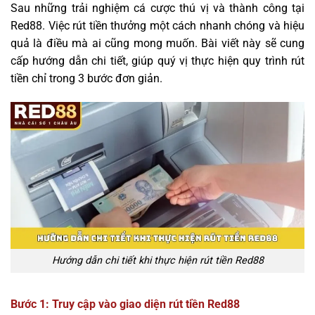
Sau những trải nghiệm cá cược thú vị và thành công tại
Red88. Việc rút tiền thưởng một cách nhanh chóng và hiệu
quả là điều mà ai cũng mong muốn. Bài viết này sẽ cung
cấp hướng dẫn chi tiết, giúp quý vị thực hiện quy trình rút
tiền chỉ trong 3 bước đơn giản.
Hướng dẫn chi tiết khi thực hiện rút tiền Red88
Bước 1: Truy cập vào giao diện rút tiền Red88