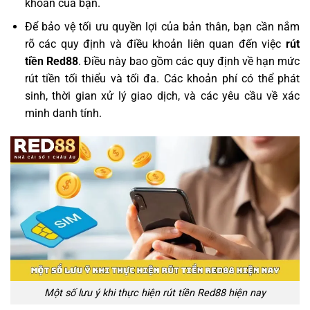
khoản của bạn.
Để bảo vệ tối ưu quyền lợi của bản thân, bạn cần nắm
rõ các quy định và điều khoản liên quan đến việc
rút
tiền Red88
. Điều này bao gồm các quy định về hạn mức
rút tiền tối thiểu và tối đa. Các khoản phí có thể phát
sinh, thời gian xử lý giao dịch, và các yêu cầu về xác
minh danh tính.
Một số lưu ý khi thực hiện rút tiền Red88 hiện nay