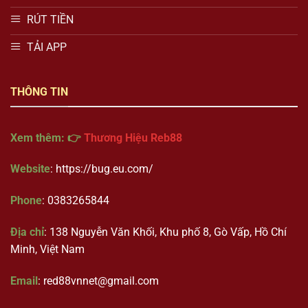
RÚT TIỀN
TẢI APP
THÔNG TIN
Xem thêm: 👉
Thương Hiệu Reb88
Website
: https://bug.eu.com/
Phone
: 0383265844
Địa chỉ
: 138 Nguyễn Văn Khối, Khu phố 8, Gò Vấp, Hồ Chí
Minh, Việt Nam
Email
:
red88vnnet@gmail.com