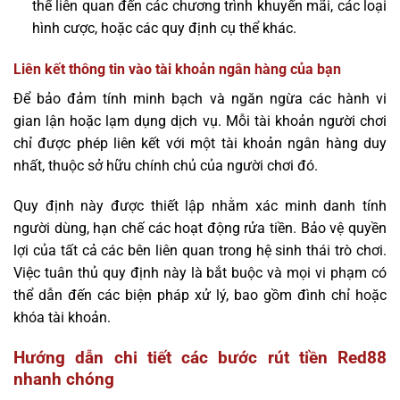
thể liên quan đến các chương trình khuyến mãi, các loại
hình cược, hoặc các quy định cụ thể khác.
Liên kết thông tin vào tài khoản ngân hàng của bạn
Để bảo đảm tính minh bạch và ngăn ngừa các hành vi
gian lận hoặc lạm dụng dịch vụ. Mỗi tài khoản người chơi
chỉ được phép liên kết với một tài khoản ngân hàng duy
nhất, thuộc sở hữu chính chủ của người chơi đó.
Quy định này được thiết lập nhằm xác minh danh tính
người dùng, hạn chế các hoạt động rửa tiền. Bảo vệ quyền
lợi của tất cả các bên liên quan trong hệ sinh thái trò chơi.
Việc tuân thủ quy định này là bắt buộc và mọi vi phạm có
thể dẫn đến các biện pháp xử lý, bao gồm đình chỉ hoặc
khóa tài khoản.
Hướng dẫn chi tiết các bước rút tiền Red88
nhanh chóng