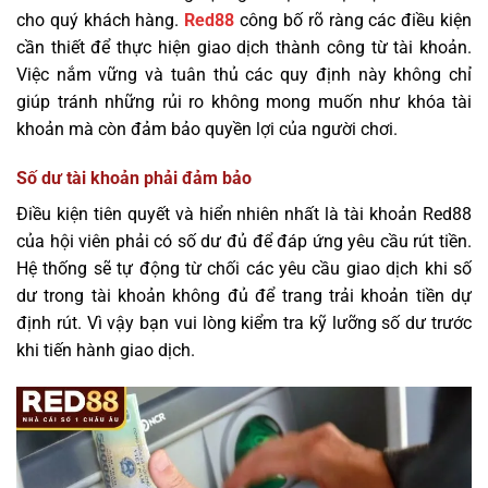
cho quý khách hàng.
Red88
công bố rõ ràng các điều kiện
cần thiết để thực hiện giao dịch thành công từ tài khoản.
Việc nắm vững và tuân thủ các quy định này không chỉ
giúp tránh những rủi ro không mong muốn như khóa tài
khoản mà còn đảm bảo quyền lợi của người chơi.
Số dư tài khoản phải đảm bảo
Điều kiện tiên quyết và hiển nhiên nhất là tài khoản Red88
của hội viên phải có số dư đủ để đáp ứng yêu cầu rút tiền.
Hệ thống sẽ tự động từ chối các yêu cầu giao dịch khi số
dư trong tài khoản không đủ để trang trải khoản tiền dự
định rút. Vì vậy bạn vui lòng kiểm tra kỹ lưỡng số dư trước
khi tiến hành giao dịch.