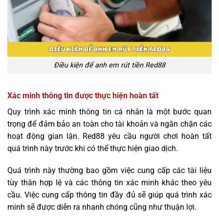
Điều kiện để anh em rút tiền Red88
Xác minh thông tin được thực hiện hoàn tất
Quy trình xác minh thông tin cá nhân là một bước quan
trọng để đảm bảo an toàn cho tài khoản và ngăn chặn các
hoạt động gian lận. Red88 yêu cầu người chơi hoàn tất
quá trình này trước khi có thể thực hiện giao dịch.
Quá trình này thường bao gồm việc cung cấp các tài liệu
tùy thân hợp lệ và các thông tin xác minh khác theo yêu
cầu. Việc cung cấp thông tin đầy đủ sẽ giúp quá trình xác
minh sẽ được diễn ra nhanh chóng cũng như thuận lợi.