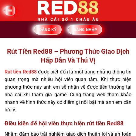
Bỏ
qua
nội
dung
ĐĂNG KÝ
ĐĂNG NHẬP
Rút Tiền Red88 – Phương Thức Giao Dịch
Hấp Dẫn Và Thú Vị
Rút tiền Red88
được biết đến là một trong những thông tin
quan trọng mà nhiều hội viên quan tâm. Khi thực hiện
phương thức này anh em sẽ nhận về được tiền thưởng tại
nhà cái khi tham gia game. Cung trang web tham khảo
nhanh về hình thức này có điểm gì nổi bật mà anh em cần
lưu ý.
Điều kiện để hội viên thực hiện rút tiền Red88
Nhằm đảm bảo trải nghiệm giao dịch thuận lợi và an toàn