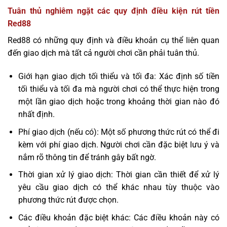
Tuân thủ nghiêm ngặt các quy định điều kiện rút tiền
Red88
Red88 có những quy định và điều khoản cụ thể liên quan
đến giao dịch mà tất cả người chơi cần phải tuân thủ.
Giới hạn giao dịch tối thiểu và tối đa: Xác định số tiền
tối thiểu và tối đa mà người chơi có thể thực hiện trong
một lần giao dịch hoặc trong khoảng thời gian nào đó
nhất định.
Phí giao dịch (nếu có): Một số phương thức rút có thể đi
kèm với phí giao dịch. Người chơi cần đặc biệt lưu ý và
nắm rõ thông tin để tránh gây bất ngờ.
Thời gian xử lý giao dịch: Thời gian cần thiết để xử lý
yêu cầu giao dịch có thể khác nhau tùy thuộc vào
phương thức rút được chọn.
Các điều khoản đặc biệt khác: Các điều khoản này có